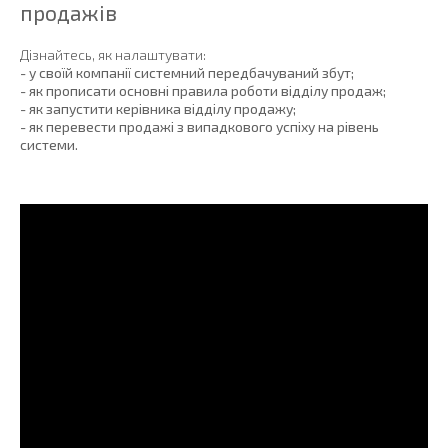
продажів
Дізнайтесь, як налаштувати:
- у своїй компанії системний передбачуваний збут;
- як прописати основні правила роботи відділу продаж;
- як запустити керівника відділу продажу;
- як перевести продажі з випадкового успіху на рівень
системи.