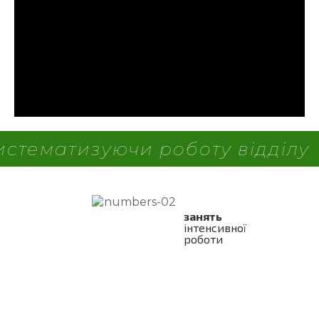
відділу
Збільшіть продажі -
занять
інтенсивної
роботи