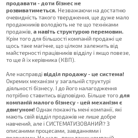
продавати - доти бізнес не
розвиватиметься.
Незважаючи на достатню
очевидність такого твердження, ще дуже мало
продажників володіють не те що техніками
продажів,
а навіть структурою перемовин.
Крім того для більшості компаній продажі це
щось таке магічне, що цілком залежить від
майстерності працівників відділу і якщо повезе,
то ще й їх керівника (КВП).
Але насправді
відділ продажу - це система!
Окремих механізм у загальній структурі
діяльності бізнесу. І до його налагодження
потрібно ставитись відповідно. Більше того
для
компаній малого бізнесу - цей механізм є
двигуном!
Однак покажіть мені компанії, які
мають свій відділ продажів не лише добре
навчений, але і СИСТЕМАТИЗОВАНИЙ? З
описаними процесами, завданнями і
правилами. На жаль, поки таких компаній